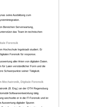
kynas seine Ausbildung zum
ystemintegration.
den Bereichen Serverwartung,
nterstützt das Team im technischen
itale Forensik
n Hochschule Ingolstadt studiert. Er
Digitalen Forensik für response.
uswertung aller Arten von digitalen Daten.
n für Laien verständlicher Form und die
ere Schwerpunkte seiner Tätigkeit.
n Mechatronik, Digitale Forensik
tronik (B. Eng.) an der OTH Regensburg
tomobil-Softwareentwicklung tätig.
g wechselte er in die IT-Forensik und ist
e Auswertung digitaler Spuren