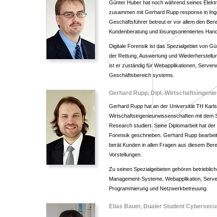
Günter Huber hat noch während seines Elekt
zusammen mit Gerhard Rupp response in Ingol
Geschäftsführer betreut er vor allem den Bere
Kundenberatung und lösungsorientiertes Hande
Digitale Forensik ist das Spezialgebiet von G
der Rettung, Auswertung und Wiederherstellung
ist er zuständig für Webapplikationen, Serve
Geschäftsbereich systems.
Gerhard Rupp, Dipl.-Wirtschaftsingenie
Gerhard Rupp hat an der Universität TH Karls
Wirtschaftsingenieurwissenschaften mit dem 
Research studiert. Seine Diplomarbeit hat der
Forensik geschrieben. Gerhard Rupp bearbeit
berät Kunden in allen Fragen aus diesem Bereic
Vorstellungen.
Zu seinen Spezialgebieten gehören betrieblic
Management-Systeme, Webapplikation, Serve
Programmierung und Netzwerkbetreuung.
Elias Bauer, Dualer Student Cybersecu