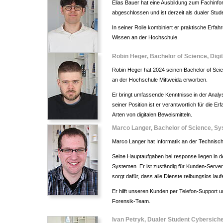
Elias Bauer hat eine Ausbildung zum Fachinfor
abgeschlossen und ist derzeit als dualer Stude
In seiner Rolle kombiniert er praktische Erf
Wissen an der Hochschule.
Robin Heger, Bachelor of Science, Digi
Robin Heger hat 2024 seinen Bachelor of Scien
an der Hochschule Mittweida erworben.
Er bringt umfassende Kenntnisse in der Analys
seiner Position ist er verantwortlich für die 
Arten von digitalen Beweismitteln.
Marco Langer, Bachelor of Science, S
Marco Langer hat Informatik an der Technisch
Seine Hauptaufgaben bei response liegen in 
Systemen. Er ist zuständig für Kunden-Serve
sorgt dafür, dass alle Dienste reibungslos lauf
Er hilft unseren Kunden per Telefon-Support u
Forensik-Team.
Ivan Petryk, Dualer Student Cybersiche