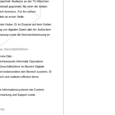
rotechnik-Studiums an der TU München
stadt gegründet. Als einer der beiden
ich forensics. Für ihn stehen
ln an erster Stelle.
ünter Huber. Er ist Experte auf dem Gebiet
 von digitalen Daten aller Art. Außerdem
rwartung sowie die Netzwerkbetreuung im
ur, Geschäftsführer
ruhe Dipl.-
Schwerpunkt Informatik Operations
 Geschäftsführer im Bereich Digitale
et insbesondere den Bereich systems. Er
h und realisiert effizient deren
he Informationssysteme wie Content-
rwartung und Support sowie
rity