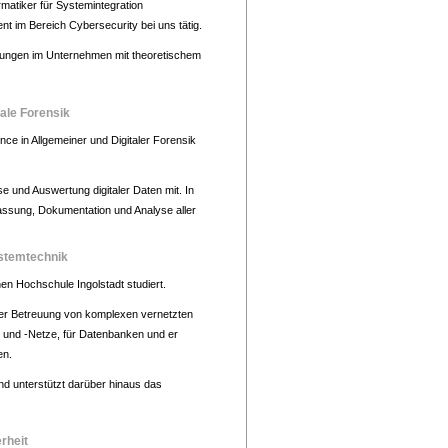
matiker für Systemintegration
nt im Bereich Cybersecurity bei uns tätig.
ahrungen im Unternehmen mit theoretischem
tale Forensik
ce in Allgemeiner und Digitaler Forensik
e und Auswertung digitaler Daten mit. In
Erfassung, Dokumentation und Analyse aller
ystemtechnik
en Hochschule Ingolstadt studiert.
der Betreuung von komplexen vernetzten
r und -Netze, für Datenbanken und er
en.
nd unterstützt darüber hinaus das
rheit