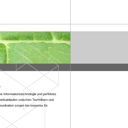
n
he Informationstechnologie und perfektes
rbeitsabläufen zwischen Technikern und
unikation sorgen bei response für