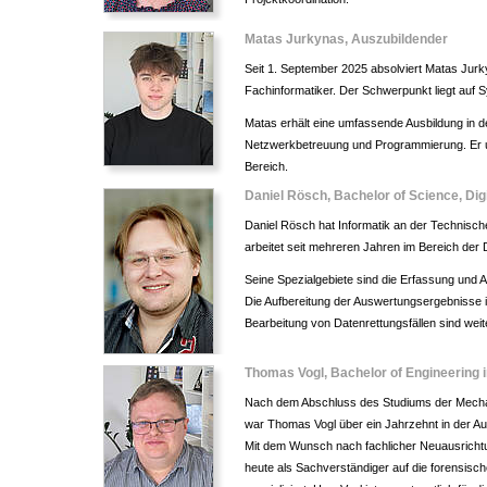
Matas Jurkynas, Auszubildender
Seit 1. September 2025 absolviert Matas Jur
Fachinformatiker. Der Schwerpunkt liegt auf S
Matas erhält eine umfassende Ausbildung in 
Netzwerkbetreuung und Programmierung. Er u
Bereich.
Daniel Rösch, Bachelor of Science, Dig
Daniel Rösch hat Informatik an der Technische
arbeitet seit mehreren Jahren im Bereich der 
Seine Spezialgebiete sind die Erfassung und A
Die Aufbereitung der Auswertungsergebnisse i
Bearbeitung von Datenrettungsfällen sind weit
Thomas Vogl, Bachelor of Engineering i
Nach dem Abschluss des Studiums der Mecha
war Thomas Vogl über ein Jahrzehnt in der Au
Mit dem Wunsch nach fachlicher Neuausrichtun
heute als Sachverständiger auf die forensisch