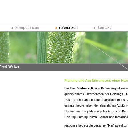
kompetenzen
referenzen
kontakt
Fred Weber
Planung und Ausführung aus einer Han
Die
Fred Weber e. K.
aus Kipfenberg ist ein s
gut bekanntes Unternehmen der Heizungs-, Kli
Das Leistungsangebot des Familienbetriebs hat
umfasst heute neben der eigentlichen Ausführ
Planung und Projektierung aller Arten von B
Heizung, Lüftung, Klima, Sanitär und Installatio
response betreut die gesamte IT-Infrastruktu