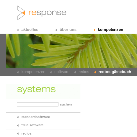
aktuelles
über uns
kompetenzen
kompetenzen
software
redios
redios gästebuch
suchen
standardsoftware
freie software
redios