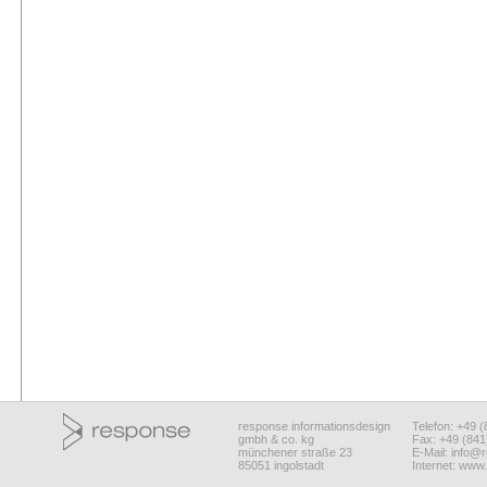
response informationsdesign
Telefon: +49 
gmbh & co. kg
Fax: +49 (84
münchener straße 23
E-Mail:
info@r
85051 ingolstadt
Internet:
www.