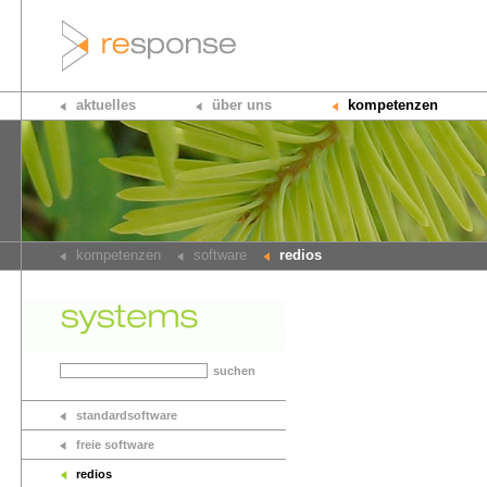
aktuelles
über uns
kompetenzen
kompetenzen
software
redios
suchen
standardsoftware
freie software
redios