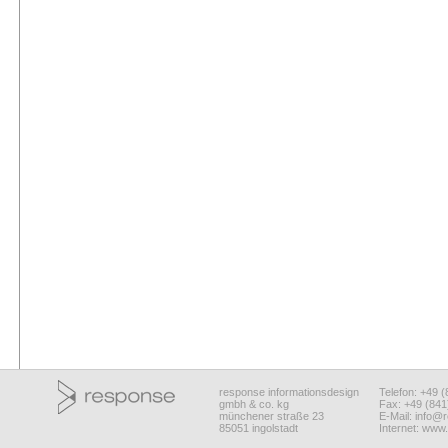
response informationsdesign
Telefon: +49 
gmbh & co. kg
Fax: +49 (84
münchener straße 23
E-Mail:
info@r
85051 ingolstadt
Internet:
www.