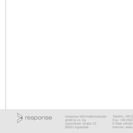
response informationsdesign
Telefon: +49 
gmbh & co. kg
Fax: +49 (84
münchener straße 23
E-Mail:
info@r
85051 ingolstadt
Internet:
www.