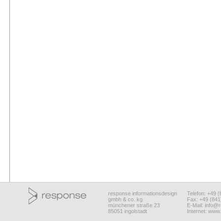
response informationsdesign
Telefon: +49 
gmbh & co. kg
Fax: +49 (84
münchener straße 23
E-Mail:
info@r
85051 ingolstadt
Internet:
www.