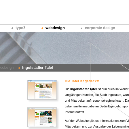
typo3
webdesign
corporate design
bdesign
Ingolstädter Tafel
Die Tafel ist gedeckt!
Die
Ingolstädter Tafel
ist nun auch im World
langjährigen Kunden, die Stadt Ingolstadt, wur
und Mitarbeiter auf response aufmerksam. Da 
Lebensmittelausgabe an Bedürftige geht, spo
Internetauftritt.
Auf der Webseite gibt es Informationen zum Ve
Mitarbeitern und zur Ausgabe der Lebensmitte