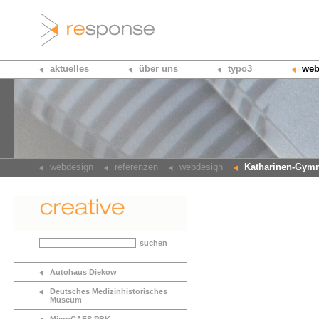
aktuelles
über uns
typo3
web
webdesign
referenzen
webdesign
Katharinen-Gymn
suchen
Autohaus Diekow
Deutsches Medizinhistorisches
Museum