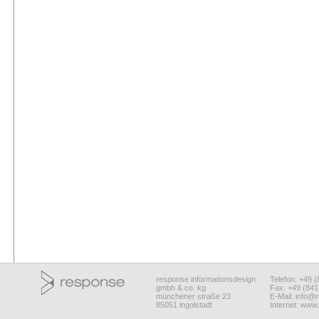
response informationsdesign
Telefon: +49 
gmbh & co. kg
Fax: +49 (84
münchener straße 23
E-Mail:
info@r
85051 ingolstadt
Internet:
www.