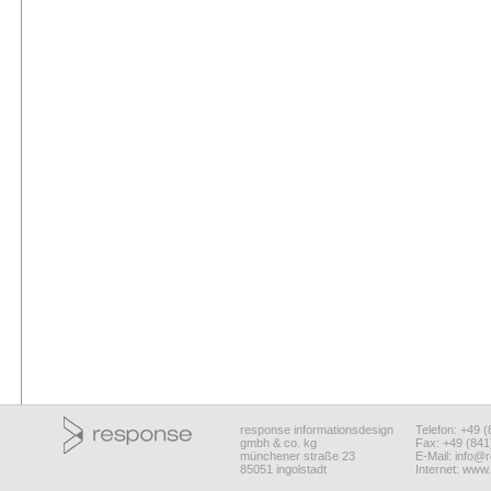
response informationsdesign
Telefon: +49 
gmbh & co. kg
Fax: +49 (84
münchener straße 23
E-Mail:
info@r
85051 ingolstadt
Internet:
www.