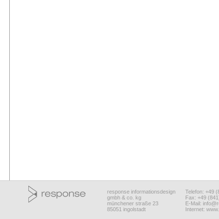
response informationsdesign
Telefon: +49 
gmbh & co. kg
Fax: +49 (84
münchener straße 23
E-Mail:
info@r
85051 ingolstadt
Internet:
www.