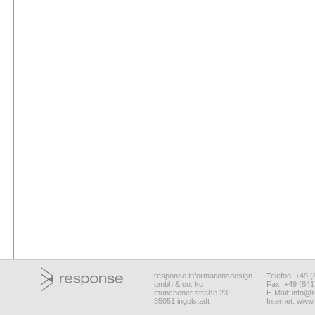
response informationsdesign
Telefon: +49 
gmbh & co. kg
Fax: +49 (84
münchener straße 23
E-Mail:
info@r
85051 ingolstadt
Internet:
www.